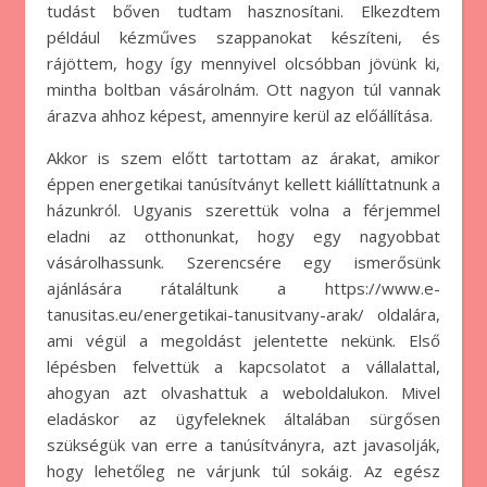
tudást bőven tudtam hasznosítani. Elkezdtem
például kézműves szappanokat készíteni, és
rájöttem, hogy így mennyivel olcsóbban jövünk ki,
mintha boltban vásárolnám. Ott nagyon túl vannak
árazva ahhoz képest, amennyire kerül az előállítása.
Akkor is szem előtt tartottam az árakat, amikor
éppen energetikai tanúsítványt kellett kiállíttatnunk a
házunkról. Ugyanis szerettük volna a férjemmel
eladni az otthonunkat, hogy egy nagyobbat
vásárolhassunk. Szerencsére egy ismerősünk
ajánlására rátaláltunk a https://www.e-
tanusitas.eu/energetikai-tanusitvany-arak/ oldalára,
ami végül a megoldást jelentette nekünk. Első
lépésben felvettük a kapcsolatot a vállalattal,
ahogyan azt olvashattuk a weboldalukon. Mivel
eladáskor az ügyfeleknek általában sürgősen
szükségük van erre a tanúsítványra, azt javasolják,
hogy lehetőleg ne várjunk túl sokáig. Az egész