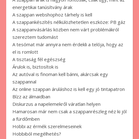
energetikai tanúsítvány árak
A szappan webshophoz tárhely is kell
A szappankészítés nélkülözhetetlen eszköze: PB gáz
A szappanvásárlás közben nem várt problémákról
szereztem tudomást
A tesómat már annyira nem érdekli a telója, hogy az
el is romlott
A tisztaság fél egészség
Árulok is, biztosítok is
Az autóval is finoman kell bánni, akárcsak egy
szappannal
Az online szappan áruláshoz is kell egy jó tintapatron
Bízz az álmaidban
Diskurzus a napelemekről váratlan helyen
Hamarosan már nem csak a szappanrészleg néz ki jól
a fürdőmben
Hobbi az érmék szerelmeseinek
Hobbiból megélhetés?