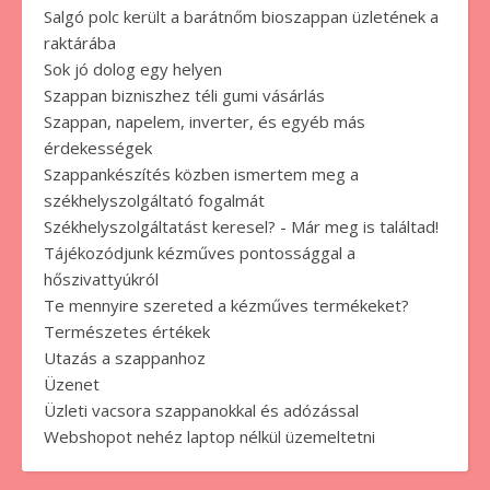
Salgó polc került a barátnőm bioszappan üzletének a
raktárába
Sok jó dolog egy helyen
Szappan bizniszhez téli gumi vásárlás
Szappan, napelem, inverter, és egyéb más
érdekességek
Szappankészítés közben ismertem meg a
székhelyszolgáltató fogalmát
Székhelyszolgáltatást keresel? - Már meg is találtad!
Tájékozódjunk kézműves pontossággal a
hőszivattyúkról
Te mennyire szereted a kézműves termékeket?
Természetes értékek
Utazás a szappanhoz
Üzenet
Üzleti vacsora szappanokkal és adózással
Webshopot nehéz laptop nélkül üzemeltetni