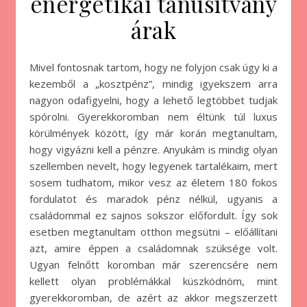
energetikai tanúsítvány
árak
Mivel fontosnak tartom, hogy ne folyjon csak úgy ki a
kezemből a „kosztpénz”, mindig igyekszem arra
nagyon odafigyelni, hogy a lehető legtöbbet tudjak
spórolni. Gyerekkoromban nem éltünk túl luxus
körülmények között, így már korán megtanultam,
hogy vigyázni kell a pénzre. Anyukám is mindig olyan
szellemben nevelt, hogy legyenek tartalékaim, mert
sosem tudhatom, mikor vesz az életem 180 fokos
fordulatot és maradok pénz nélkül, ugyanis a
családommal ez sajnos sokszor előfordult. Így sok
esetben megtanultam otthon megsütni – előállítani
azt, amire éppen a családomnak szüksége volt.
Ugyan felnőtt koromban már szerencsére nem
kellett olyan problémákkal küszködnöm, mint
gyerekkoromban, de azért az akkor megszerzett