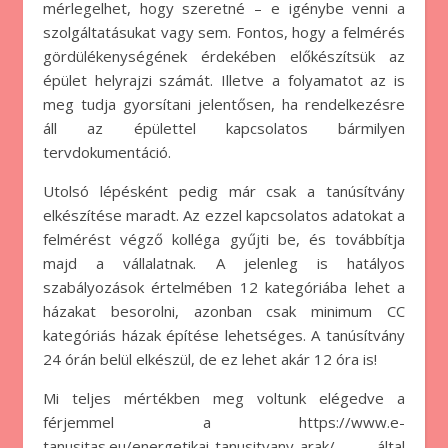
mérlegelhet, hogy szeretné – e igénybe venni a
szolgáltatásukat vagy sem. Fontos, hogy a felmérés
gördülékenységének érdekében előkészítsük az
épület helyrajzi számát. Illetve a folyamatot az is
meg tudja gyorsítani jelentősen, ha rendelkezésre
áll az épülettel kapcsolatos bármilyen
tervdokumentáció.
Utolsó lépésként pedig már csak a tanúsítvány
elkészítése maradt. Az ezzel kapcsolatos adatokat a
felmérést végző kolléga gyűjti be, és továbbítja
majd a vállalatnak. A jelenleg is hatályos
szabályozások értelmében 12 kategóriába lehet a
házakat besorolni, azonban csak minimum CC
kategóriás házak építése lehetséges. A tanúsítvány
24 órán belül elkészül, de ez lehet akár 12 óra is!
Mi teljes mértékben meg voltunk elégedve a
férjemmel a https://www.e-
tanusitas.eu/energetikai-tanusitvany-arak/ által