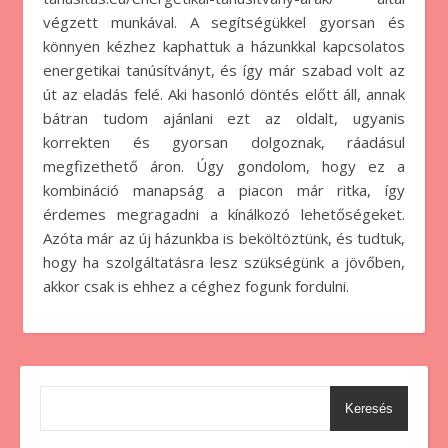
végzett munkával. A segítségükkel gyorsan és
könnyen kézhez kaphattuk a házunkkal kapcsolatos
energetikai tanúsítványt, és így már szabad volt az
út az eladás felé. Aki hasonló döntés előtt áll, annak
bátran tudom ajánlani ezt az oldalt, ugyanis
korrekten és gyorsan dolgoznak, ráadásul
megfizethető áron. Úgy gondolom, hogy ez a
kombináció manapság a piacon már ritka, így
érdemes megragadni a kínálkozó lehetőségeket.
Azóta már az új házunkba is beköltöztünk, és tudtuk,
hogy ha szolgáltatásra lesz szükségünk a jövőben,
akkor csak is ehhez a céghez fogunk fordulni.
Keresés