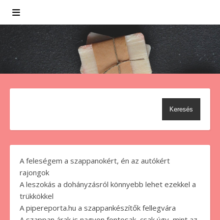
Keresés
A feleségem a szappanokért, én az autókért
rajongok
A leszokás a dohányzásról könnyebb lehet ezekkel a
trükkökkel
A pipereporta.hu a szappankészítők fellegvára
A szappan árak is nagyon fontosak, csak úgy, mint az