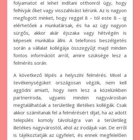
folyamatot el lehet indítani otthonról úgy, hogy
felhívjuk őket vagy visszahívást kérünk. Az is nagyon
megfogott minket, hogy reggel 8 – tól este 8 – ig
elérhetőek a munkatársak, és ha az ügy nagyon
sürgős, akkor akár éjszaka vagy hétvégén is
képesek munkába állni. A telefonos beszélgetés
során a vállalat kollégája összegyűjt majd minden
fontos információt arról, amire szüksége lesz a
felmérés során.
A következő lépés a helyszíni felmérés. Mivel a
tevékenységüket országosan végzik, nem kell
aggódni amiatt, hogy nem lesz a közelünkben
partneriroda, ugyanis minden nagyvárosban
megtalálhatóak a területileg illetékes kollégák. Csak
akkor számítanak fel a felmérésért díjat, ha az adott
település komoly távolságra van a területileg
illetékes nagyvárostól, ahol az irodájuk van. De erről
is tájékoztatják az ügyfelet, és ennek megfelelően