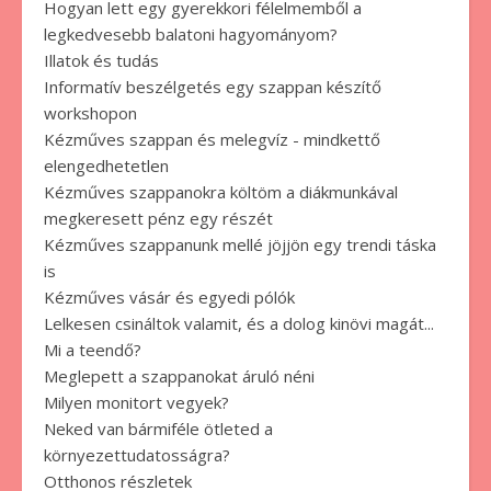
Hogyan lett egy gyerekkori félelmemből a
legkedvesebb balatoni hagyományom?
Illatok és tudás
Informatív beszélgetés egy szappan készítő
workshopon
Kézműves szappan és melegvíz - mindkettő
elengedhetetlen
Kézműves szappanokra költöm a diákmunkával
megkeresett pénz egy részét
Kézműves szappanunk mellé jöjjön egy trendi táska
is
Kézműves vásár és egyedi pólók
Lelkesen csináltok valamit, és a dolog kinövi magát...
Mi a teendő?
Meglepett a szappanokat áruló néni
Milyen monitort vegyek?
Neked van bármiféle ötleted a
környezettudatosságra?
Otthonos részletek