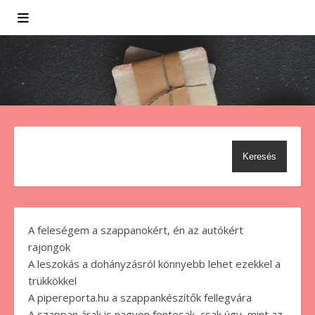
Keresés
A feleségem a szappanokért, én az autókért
rajongok
A leszokás a dohányzásról könnyebb lehet ezekkel a
trükkökkel
A pipereporta.hu a szappankészítők fellegvára
A szappan árak is nagyon fontosak, csak úgy, mint az