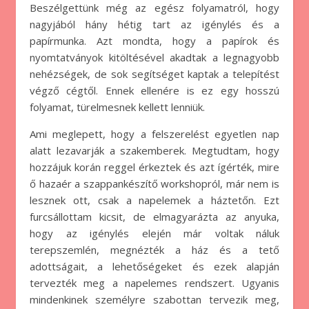
Beszélgettünk még az egész folyamatról, hogy
nagyjából hány hétig tart az igénylés és a
papírmunka. Azt mondta, hogy a papírok és
nyomtatványok kitöltésével akadtak a legnagyobb
nehézségek, de sok segítséget kaptak a telepítést
végző cégtől. Ennek ellenére is ez egy hosszú
folyamat, türelmesnek kellett lenniük.
Ami meglepett, hogy a felszerelést egyetlen nap
alatt lezavarják a szakemberek. Megtudtam, hogy
hozzájuk korán reggel érkeztek és azt ígérték, mire
ő hazaér a szappankészítő workshopról, már nem is
lesznek ott, csak a napelemek a háztetőn. Ezt
furcsállottam kicsit, de elmagyarázta az anyuka,
hogy az igénylés elején már voltak náluk
terepszemlén, megnézték a ház és a tető
adottságait, a lehetőségeket és ezek alapján
tervezték meg a napelemes rendszert. Ugyanis
mindenkinek személyre szabottan tervezik meg,