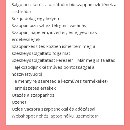
Salgó polc került a barátnőm bioszappan üzletének a
raktárába
Sok jó dolog egy helyen
Szappan bizniszhez téli gumi vásárlás
Szappan, napelem, inverter, és egyéb más
érdekességek
Szappankészítés közben ismertem meg a
székhelyszolgáltató fogalmát
Székhelyszolgáltatást keresel? - Már meg is találtad!
Tájékozódjunk kézműves pontossággal a
hőszivattyúkról
Te mennyire szereted a kézműves termékeket?
Természetes értékek
Utazás a szappanhoz
Üzenet
Üzleti vacsora szappanokkal és adózással
Webshopot nehéz laptop nélkül üzemeltetni