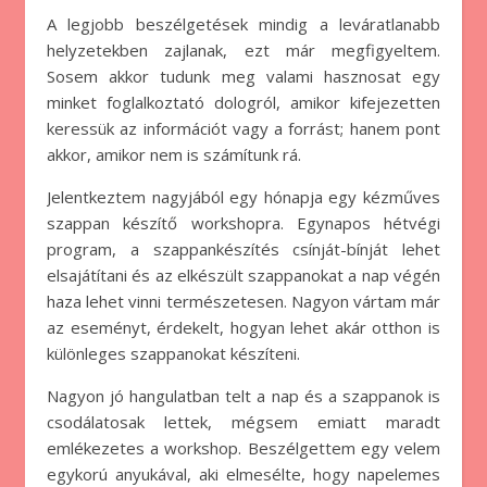
A legjobb beszélgetések mindig a leváratlanabb
helyzetekben zajlanak, ezt már megfigyeltem.
Sosem akkor tudunk meg valami hasznosat egy
minket foglalkoztató dologról, amikor kifejezetten
keressük az információt vagy a forrást; hanem pont
akkor, amikor nem is számítunk rá.
Jelentkeztem nagyjából egy hónapja egy kézműves
szappan készítő workshopra. Egynapos hétvégi
program, a szappankészítés csínját-bínját lehet
elsajátítani és az elkészült szappanokat a nap végén
haza lehet vinni természetesen. Nagyon vártam már
az eseményt, érdekelt, hogyan lehet akár otthon is
különleges szappanokat készíteni.
Nagyon jó hangulatban telt a nap és a szappanok is
csodálatosak lettek, mégsem emiatt maradt
emlékezetes a workshop. Beszélgettem egy velem
egykorú anyukával, aki elmesélte, hogy napelemes