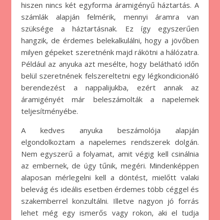
hiszen nincs két egyforma áramigényű háztartás. A
számlák alapján felmérik, mennyi áramra van
szüksége a háztartásnak. Ez így egyszerűen
hangzik, de érdemes belekalkulálni, hogy a jövőben
milyen gépeket szeretnénk majd rákötni a hálózatra.
Például az anyuka azt mesélte, hogy belátható időn
belül szeretnének felszereltetni egy légkondicionáló
berendezést a nappalijukba, ezért annak az
áramigényét már beleszámolták a napelemek
teljesítményébe.
A kedves anyuka beszámolója alapján
elgondolkoztam a napelemes rendszerek dolgán.
Nem egyszerű a folyamat, amit végig kell csinálnia
az embernek, de úgy tűnik, megéri. Mindenképpen
alaposan mérlegelni kell a döntést, mielőtt valaki
belevág és ideális esetben érdemes több céggel és
szakemberrel konzultálni. Illetve nagyon jó forrás
lehet még egy ismerős vagy rokon, aki el tudja