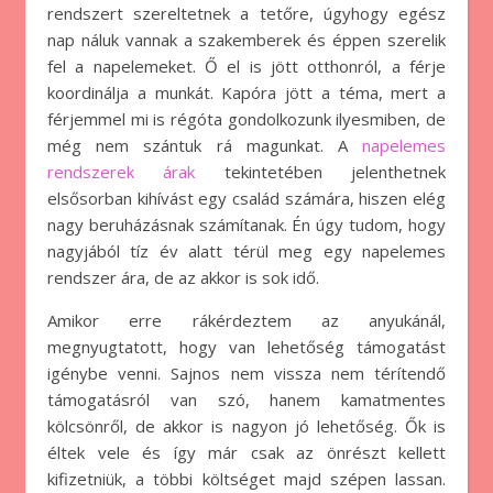
rendszert szereltetnek a tetőre, úgyhogy egész
nap náluk vannak a szakemberek és éppen szerelik
fel a napelemeket. Ő el is jött otthonról, a férje
koordinálja a munkát. Kapóra jött a téma, mert a
férjemmel mi is régóta gondolkozunk ilyesmiben, de
még nem szántuk rá magunkat. A
napelemes
rendszerek árak
tekintetében jelenthetnek
elsősorban kihívást egy család számára, hiszen elég
nagy beruházásnak számítanak. Én úgy tudom, hogy
nagyjából tíz év alatt térül meg egy napelemes
rendszer ára, de az akkor is sok idő.
Amikor erre rákérdeztem az anyukánál,
megnyugtatott, hogy van lehetőség támogatást
igénybe venni. Sajnos nem vissza nem térítendő
támogatásról van szó, hanem kamatmentes
kölcsönről, de akkor is nagyon jó lehetőség. Ők is
éltek vele és így már csak az önrészt kellett
kifizetniük, a többi költséget majd szépen lassan.