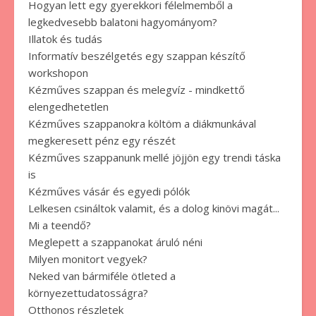
Hogyan lett egy gyerekkori félelmemből a
legkedvesebb balatoni hagyományom?
Illatok és tudás
Informatív beszélgetés egy szappan készítő
workshopon
Kézműves szappan és melegvíz - mindkettő
elengedhetetlen
Kézműves szappanokra költöm a diákmunkával
megkeresett pénz egy részét
Kézműves szappanunk mellé jöjjön egy trendi táska
is
Kézműves vásár és egyedi pólók
Lelkesen csináltok valamit, és a dolog kinövi magát...
Mi a teendő?
Meglepett a szappanokat áruló néni
Milyen monitort vegyek?
Neked van bármiféle ötleted a
környezettudatosságra?
Otthonos részletek