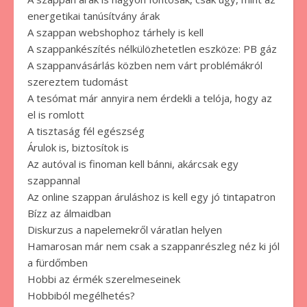
energetikai tanúsítvány árak
A szappan webshophoz tárhely is kell
A szappankészítés nélkülözhetetlen eszköze: PB gáz
A szappanvásárlás közben nem várt problémákról
szereztem tudomást
A tesómat már annyira nem érdekli a telója, hogy az
el is romlott
A tisztaság fél egészség
Árulok is, biztosítok is
Az autóval is finoman kell bánni, akárcsak egy
szappannal
Az online szappan áruláshoz is kell egy jó tintapatron
Bízz az álmaidban
Diskurzus a napelemekről váratlan helyen
Hamarosan már nem csak a szappanrészleg néz ki jól
a fürdőmben
Hobbi az érmék szerelmeseinek
Hobbiból megélhetés?