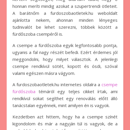
honnan meríti mindig azokat a szupertrendi ötleteit.
A barátnőm a furdoszobaotletek.hu weboldalt
ajánlotta nekem, ahonnan minden lényeges
tudnivalót be lehet szerezni, többek között a
fürdőszoba csempéről is.
A csempe a fürdőszoba egyik legfontosabb pontja,
ugyanis a fal nagy részét befedi. Ezért érdemes jól
meggondolni, hogy milyet választok. A jelenlegi
csempe rendkívül sötét, kopott és ósdi, szóval
valami egészen másra vágyom.
A furdoszobaotletek.hu internetes oldalra a
csempe
fürdőszoba
témáról egy teljes cikket írtak, ami
rendkívül sokat segíthet egy renoválás előtt álló
tanácstalan egyénnek, mint amilyen én is vagyok.
Kezdetben azt hittem, hogy ha a csempe színét
kigondolom és már a nagyján túl is vagyok, de a