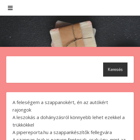
Keresés
A feleségem a szappanokért, én az autókért
rajongok
A leszokás a dohányzásról könnyebb lehet ezekkel a
trükkökkel
A pipereporta.hu a szappankészítők fellegvára
A szappan árak is nagyon fontosak, csak úgy, mint az