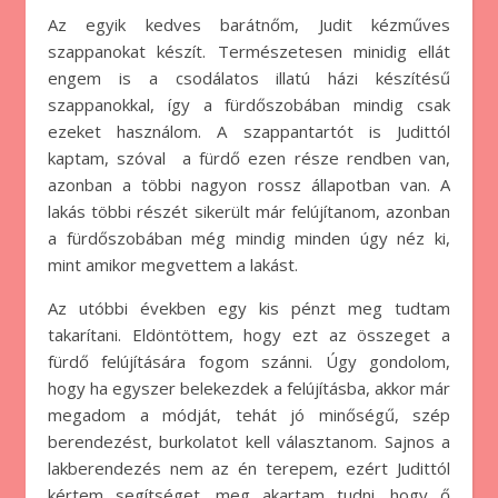
Az egyik kedves barátnőm, Judit kézműves
szappanokat készít. Természetesen minidig ellát
engem is a csodálatos illatú házi készítésű
szappanokkal, így a fürdőszobában mindig csak
ezeket használom. A szappantartót is Judittól
kaptam, szóval a fürdő ezen része rendben van,
azonban a többi nagyon rossz állapotban van. A
lakás többi részét sikerült már felújítanom, azonban
a fürdőszobában még mindig minden úgy néz ki,
mint amikor megvettem a lakást.
Az utóbbi években egy kis pénzt meg tudtam
takarítani. Eldöntöttem, hogy ezt az összeget a
fürdő felújítására fogom szánni. Úgy gondolom,
hogy ha egyszer belekezdek a felújításba, akkor már
megadom a módját, tehát jó minőségű, szép
berendezést, burkolatot kell választanom. Sajnos a
lakberendezés nem az én terepem, ezért Judittól
kértem segítséget, meg akartam tudni, hogy ő