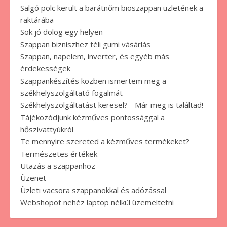
Salgó polc került a barátnőm bioszappan üzletének a
raktárába
Sok jó dolog egy helyen
Szappan bizniszhez téli gumi vásárlás
Szappan, napelem, inverter, és egyéb más
érdekességek
Szappankészítés közben ismertem meg a
székhelyszolgáltató fogalmát
Székhelyszolgáltatást keresel? - Már meg is találtad!
Tájékozódjunk kézműves pontossággal a
hőszivattyúkról
Te mennyire szereted a kézműves termékeket?
Természetes értékek
Utazás a szappanhoz
Üzenet
Üzleti vacsora szappanokkal és adózással
Webshopot nehéz laptop nélkül üzemeltetni