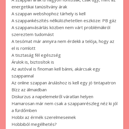
energetikai tanúsítvány árak
A szappan webshophoz tárhely is kell
A szappankészítés nélkülözhetetlen eszköze: PB gáz
A szappanvásárlás közben nem várt problémákról
szereztem tudomást
A tesómat már annyira nem érdekli a telója, hogy az
el is romlott
A tisztaság fél egészség
Árulok is, biztosítok is
Az autóval is finoman kell bánni, akárcsak egy
szappannal
Az online szappan áruláshoz is kell egy jó tintapatron
Bízz az álmaidban
Diskurzus a napelemekről váratlan helyen
Hamarosan már nem csak a szappanrészleg néz ki jól
a fürdőmben
Hobbi az érmék szerelmeseinek
Hobbiból megélhetés?