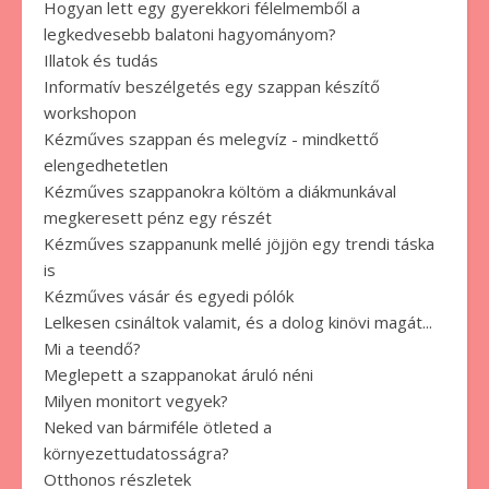
Hogyan lett egy gyerekkori félelmemből a
legkedvesebb balatoni hagyományom?
Illatok és tudás
Informatív beszélgetés egy szappan készítő
workshopon
Kézműves szappan és melegvíz - mindkettő
elengedhetetlen
Kézműves szappanokra költöm a diákmunkával
megkeresett pénz egy részét
Kézműves szappanunk mellé jöjjön egy trendi táska
is
Kézműves vásár és egyedi pólók
Lelkesen csináltok valamit, és a dolog kinövi magát...
Mi a teendő?
Meglepett a szappanokat áruló néni
Milyen monitort vegyek?
Neked van bármiféle ötleted a
környezettudatosságra?
Otthonos részletek