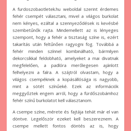
A furdoszobaotletek.hu weboldal szerint érdemes
fehér csempét választani, mivel a világos burkolat
nem kényes, ezáltal a szennyeződések is kevésbé
szembetűnők rajta. Mindemellett az is lényeges
szempont, hogy a fehér a tisztaság színe is, ezért
takarítás után feltűnően ragyogni fog. Továbbá a
fehér minden színnel kombinálható, bármilyen
dekorcsíkkal feldobható, amelyeket a mai divatnak
megfelelően, a padlóra merőlegesen ajánlott
felhelyezni a falra. A szájtról olvastam, hogy a
világos csempéknek a kopásállósága is nagyobb,
mint a sötét színűeké. Ezek az információk
meggyőztek engem arról, hogy a fürdőszobámhoz
fehér színű burkolatot kell választanom.
A csempe színe, mérete és fajtája tehát már el van
döntve. Legelőször ezeket kell beszereznem. A
csempe mellett fontos döntés az is, hogy