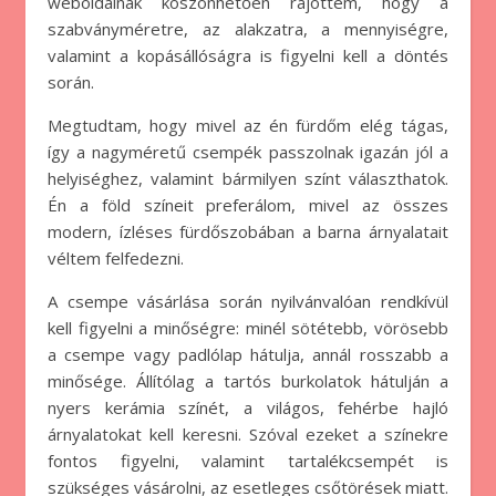
weboldalnak köszönhetően rájöttem, hogy a
szabványméretre, az alakzatra, a mennyiségre,
valamint a kopásállóságra is figyelni kell a döntés
során.
Megtudtam, hogy mivel az én fürdőm elég tágas,
így a nagyméretű csempék passzolnak igazán jól a
helyiséghez, valamint bármilyen színt választhatok.
Én a föld színeit preferálom, mivel az összes
modern, ízléses fürdőszobában a barna árnyalatait
véltem felfedezni.
A csempe vásárlása során nyilvánvalóan rendkívül
kell figyelni a minőségre: minél sötétebb, vörösebb
a csempe vagy padlólap hátulja, annál rosszabb a
minősége. Állítólag a tartós burkolatok hátulján a
nyers kerámia színét, a világos, fehérbe hajló
árnyalatokat kell keresni. Szóval ezeket a színekre
fontos figyelni, valamint tartalékcsempét is
szükséges vásárolni, az esetleges csőtörések miatt.